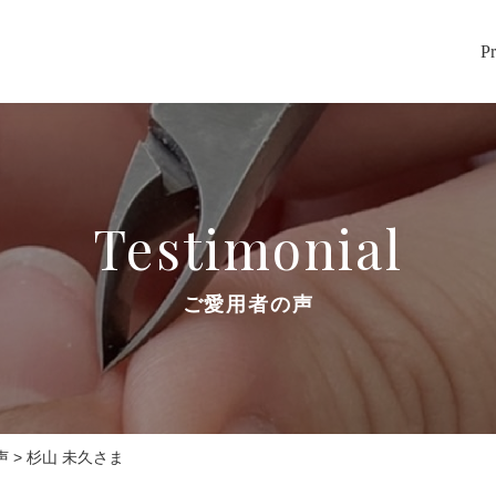
Pr
Testimonial
ご愛用者の声
声
>
杉山 未久さま