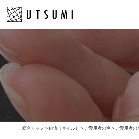
総合トップ
>
内海［ネイル］
>
ご愛用者の声
>
ご愛用者の