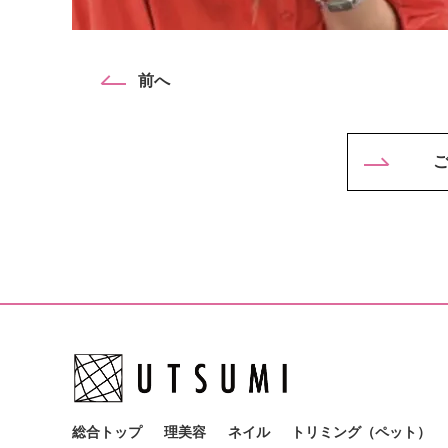
投
前へ
稿
ナ
ビ
ゲ
ー
シ
ョ
ン
総合トップ
理美容
ネイル
トリミング（ペット）