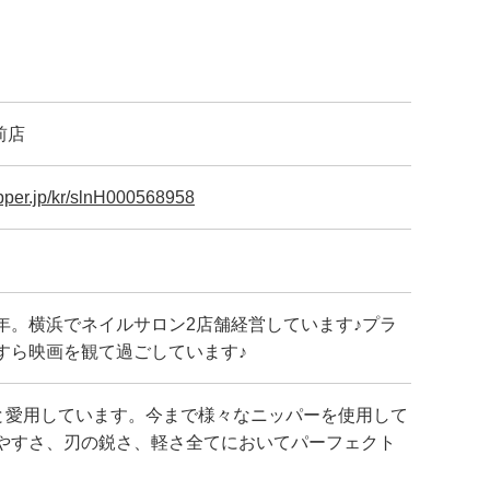
前店
epper.jp/kr/slnH000568958
年。横浜でネイルサロン2店舗経営しています♪プラ
すら映画を観て過ごしています♪
と愛用しています。今まで様々なニッパーを使用して
やすさ、刃の鋭さ、軽さ全てにおいてパーフェクト