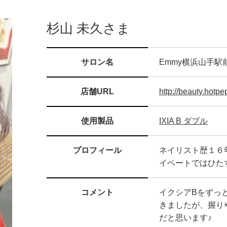
杉山 未久さま
サロン名
Emmy横浜山手駅
店舗URL
http://beauty.hotp
使用製品
IXIA B ダブル
プロフィール
ネイリスト歴１６
イベートではひた
コメント
イクシアBをずっ
きましたが、握り
だと思います♪