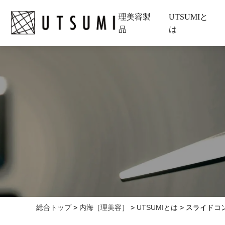
理美容製
UTSUMIと
品
は
総合トップ
>
内海［理美容］
>
UTSUMIとは
>
スライドコ