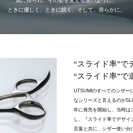
風に揺られ、その姿を変える
波のように、
ときに優しく、
ときに鋭く、そして、滑らかに。
“スライド率”
“スライド率”で
UTSUMIのすべてのシザ
なシリーズと言えるのがSLID
年に発売を開始し、当時はス
し、『スライド率でデザイ
言葉と共に、シザー使い分