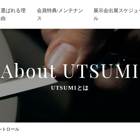
選ばれる理
会員特典/メンテナン
展示会出展スケジュ
由
ス
ル
About UTSUMI
UTSUMIとは
ントロール